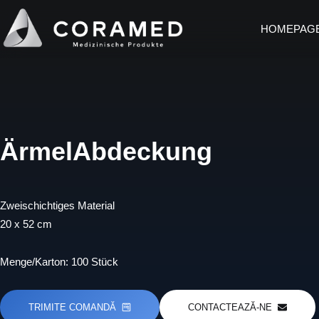
Zum
Inhalt
HOMEPAG
springen
ÄrmelAbdeckung
Zweischichtiges Material
20 x 52 cm
Menge/Karton: 100 Stück
TRIMITE COMANDĂ
CONTACTEAZĂ-NE