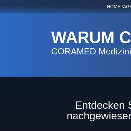
Zum
HOMEPAG
Inhalt
springen
WARUM 
CORAMED
Medizin
Entdecken 
nachgewiesen