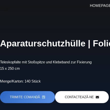
Zum
HOMEPAG
Inhalt
springen
Aparaturschutzhülle | Foli
Teleskopfalte mit Stoßspitze und Klebeband zur Fixierung
15 x 250 cm
Menge/Karton: 140 Stück
TRIMITE COMANDĂ
CONTACTEAZĂ-NE