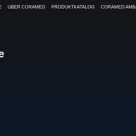
E
UBER CORAMED
PRODUKTKATALOG
CORAMED AMB
e