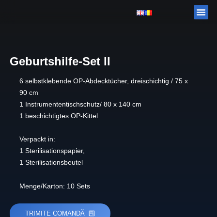
Zum
Me
CORAME
Inhalt
springen
Geburtshilfe-Set II
6 selbstklebende OP-Abdecktücher, dreischichtig / 75 x
90 cm
1 Instrumententischschutz/ 80 x 140 cm
1 beschichtigtes OP-Kittel
Verpackt in:
1 Sterilisationspapier,
1 Sterilisationsbeutel
Menge/Karton: 10 Sets
TRIMITE COMANDĂ