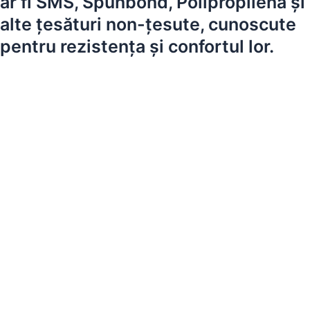
ar fi SMS, Spunbond, Polipropilena și
alte țesături non-țesute, cunoscute
pentru rezistența și confortul lor.