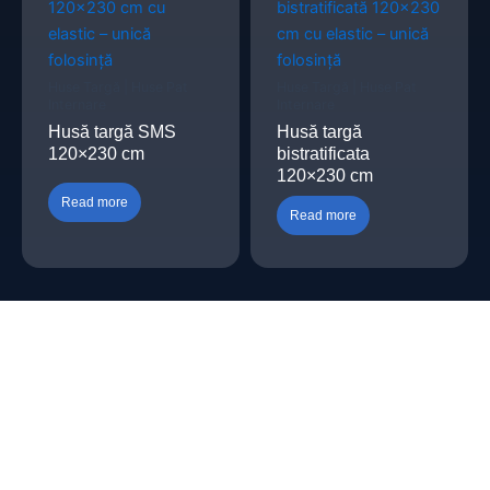
Huse Targă | Huse Pat
Huse Targă | Huse Pat
Internare
Internare
Husă targă SMS
Husă targă
120×230 cm
bistratificata
120×230 cm
Read more
Read more