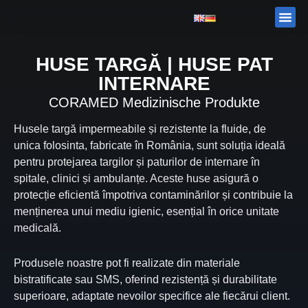
Skip
Me
DESPRE
CATALOG
to
content
HUSE TARGĂ | HUSE PAT
INTERNARE
CORAMED
Medizinische Produkte
Husele targă impermeabile și rezistente la fluide, de
unica folosinta, fabricate în România, sunt soluția ideală
pentru protejarea targilor și paturilor de internare în
spitale, clinici și ambulanțe. Aceste huse asigură o
protecție eficientă împotriva contaminărilor și contribuie la
menținerea unui mediu igienic, esențial în orice unitate
medicală.
Produsele noastre pot fi realizate din materiale
bistratificate sau SMS, oferind rezistență și durabilitate
superioare, adaptate nevoilor specifice ale fiecărui client.