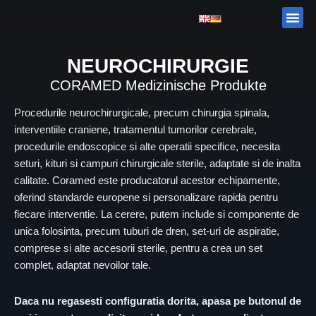
Skip
Me
DESPRE
CATALOG
to
content
NEUROCHIRURGIE
CORAMED
Medizinische Produkte
Procedurile neurochirurgicale, precum chirurgia spinala,
interventiile craniene, tratamentul tumorilor cerebrale,
procedurile endoscopice si alte operatii specifice, necesita
seturi, kituri si campuri chirurgicale sterile, adaptate si de inalta
calitate. Coramed este producatorul acestor echipamente,
oferind standarde europene si personalizare rapida pentru
fiecare interventie. La cerere, putem include si componente de
unica folosinta, precum tuburi de dren, set-uri de aspiratie,
comprese si alte accesorii sterile, pentru a crea un set
complet, adaptat nevoilor tale.
Daca nu regasesti configuratia dorita, apasa pe butonul de