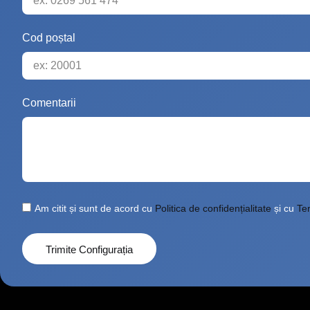
Cod poștal
Comentarii
Am citit și sunt de acord cu
Politica de confidențialitate
și cu
Ter
Trimite Configurația