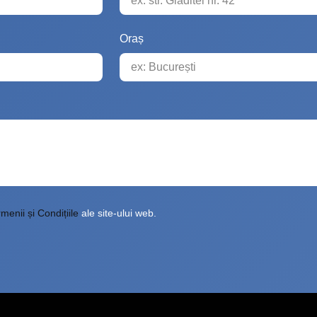
Oraș
menii și Condițiile
ale site-ului web.