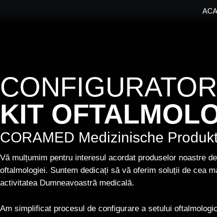
Skip
AC
to
content
CONFIGURATOR
KIT OFTALMOL
CORAMED
Medizinische Produk
Vă mulțumim pentru interesul acordat produselor noastre des
oftalmologiei. Suntem dedicați să vă oferim soluții de cea mai 
activitatea Dumneavoastră medicală.
Am simplificat procesul de configurare a setului oftalmologic