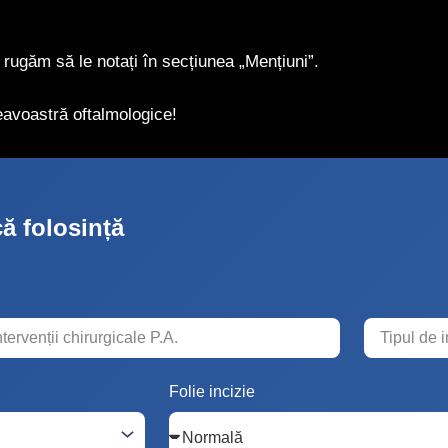
ă rugăm să le notați în secțiunea „Mențiuni”.
avoastră oftalmologice!
că folosință
Folie incizie