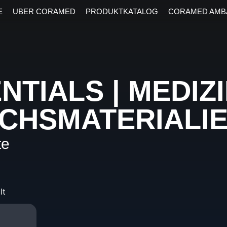
E
UBER CORAMED
PRODUKTKATALOG
CORAMED AMB
TIALS | MEDIZ
CHSMATERIALI
te
lt