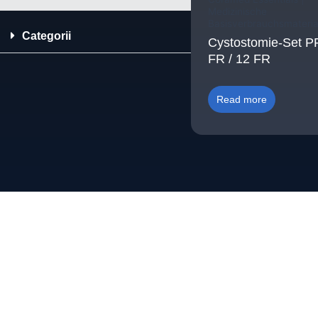
Medizinische
Basisverbrauchsmateria
Categorii
Cystostomie-Set 
FR / 12 FR
Read more