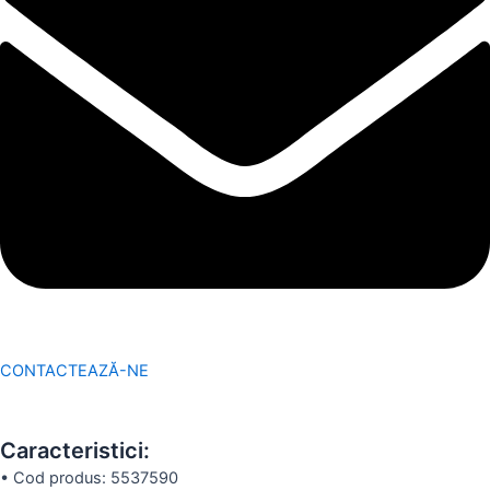
CONTACTEAZĂ-NE
Caracteristici:
•
Cod produs:
5537590