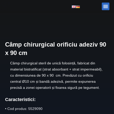
Skip
Me
DESPRE
CATALOG
to
content
Câmp chirurgical orificiu adeziv 90
x 90 cm
Câmp chirurgical steril de unică folosință, fabricat din
material bistratificat (strat absorbant + strat impermeabil),
cu dimensiunea de 90 x 90 cm. Prevăzut cu
orificiu
central Ø10 cm
și
bandă adezivă
, permite expunerea
precisă a zonei operatorii și fixarea sigură pe tegument.
Caracteristici:
•
Cod produs:
5529090