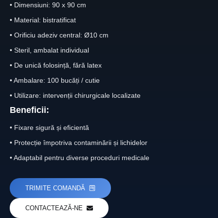
•
Dimensiuni: 90 x 90 cm
•
Material: bistratificat
•
Orificiu adeziv central: Ø10 cm
•
Steril, ambalat individual
•
De unică folosință, fără latex
•
Ambalare: 100 bucăți / cutie
•
Utilizare: intervenții chirurgicale localizate
Beneficii:
•
Fixare sigură și eficientă
•
Protecție împotriva contaminării și lichidelor
•
Adaptabil pentru diverse proceduri medicale
TRIMITE COMANDĂ
CONTACTEAZĂ-NE