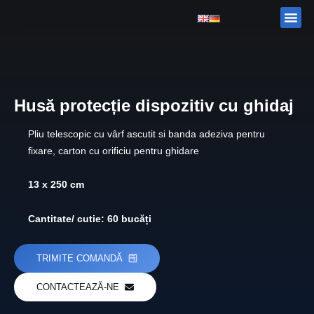
Skip
Me
DESPRE
CATALOG
to
content
Husă protecție dispozitiv cu ghidaj
Pliu telescopic cu vârf ascutit si banda adeziva pentru
fixare, carton cu orificiu pentru ghidare
13 x 250 cm
Cantitate/ cutie: 60 bucăți
TRIMITE COMANDĂ
CONTACTEAZĂ-NE