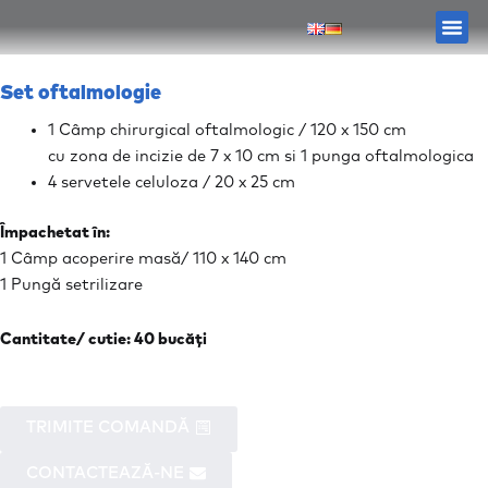
Skip
Me
to
content
Set oftalmologie
1 Câmp chirurgical oftalmologic / 120 x 150 cm
cu zona de incizie de 7 x 10 cm si 1 punga oftalmologica
4 servetele celuloza / 20 x 25 cm
Împachetat în:
1 Câmp acoperire masă/ 110 x 140 cm
1 Pungă setrilizare
Cantitate/ cutie: 40 bucăți
TRIMITE COMANDĂ
CONTACTEAZĂ-NE