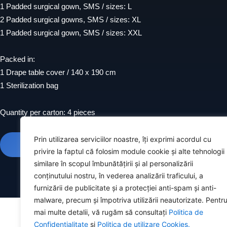
1 Padded surgical gown, SMS / sizes: L
2 Padded surgical gowns, SMS / sizes: XL
1 Padded surgical gown, SMS / sizes: XXL
Packed in:
1 Drape table cover / 140 x 190 cm
1 Sterilization bag
Quantity per carton: 4 pieces
Prin utilizarea serviciilor noastre, îți exprimi acordul cu
TRIMITE COMANDĂ
CONTACTEAZĂ-NE
privire la faptul că folosim module cookie și alte tehnologii
similare în scopul îmbunătățirii și al personalizării
conținutului nostru, în vederea analizării traficului, a
furnizării de publicitate și a protecției anti-spam și anti-
malware, precum și împotriva utilizării neautorizate. Pentr
mai multe detalii, vă rugăm să consultați
Politica de
Confidențialitate
și
Politica de utilizare Cookies.